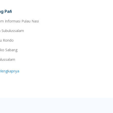
g Pafi
em Informasi Pulau Nasi
a Subulussalam
au Rondo
ko Sabang
ulussalam
elengkapnya